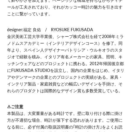
て鮮やかさを加えます。ベーシックな構成を持ちながらディテ
ールが工夫されており、それがカッコー時計の魅力を引き出す
ことに繋がっています。
designer:福定 良佑 / RYOSUKE FUKUSADA
金沢美術工芸大学卒業後、シャープ株式会社を経て2008年ミラ
ノドムスアカデミー（インテリアデザインコース）を修了。同
年より、スペイン人デザイナーパトリシア・ウルキオラのスタ
ジオで経験を積み、イタリア有名メーカーとの家具、照明、キ
ッチンウェアなどのプロジェクトに携わる。2012年帰国後京都
にFUKUSADA STUDIOを設立し、国内の企業をはじめ、イタリ
アやデンマークの企業とのプロジェクトの実績がある。家具・
インテリア製品・家庭雑貨などの幅広いデザインを手掛け、そ
れらのプロダクトは国際的なデザイン賞も多数受賞している。
⚠︎ご注意
本製品は、大変重量がある時計です。壁に取り付ける際に掛け
方が不適切な場合、時計が落下する恐れがあります。ご使用に
なる前に、必ず付属の取扱説明書の｢時計の掛け方｣をよくお読