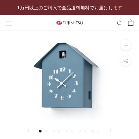
ス
1万円以上のご購入で全品送料無料でお届けします
キ
ッ
プ
し
て
コ
ン
テ
ン
ツ
に
移
動
す
る