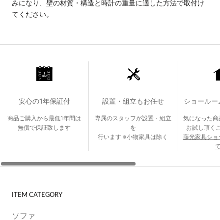
みになり、壁の材質・構造と時計の重量に適した方法で取付け
てください。
安心の1年保証付
設置・組立もお任せ
ショールー
商品ご購入から最低1年間は
専属のスタッフが設置・組立
気になった商
無償で保証致します
を
お試し頂く
行います ※小物家具は除く
藤光家具ショ
て
ITEM CATEGORY
ソファ