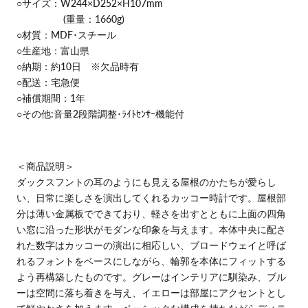
○サイズ：W244
×D252×H107mm
(重量：1660g)
○材質：
MDF･スチール
○生産地：富山県
○納期：
約10日 ※欠品時有
○配送：宅急便
○補償期間：1年
○その他:音量2段階調整･ﾗｲﾄｾﾝｻｰ機能付
＜商品説明＞
ダックスフントの耳のようにも見える屋根のかたちが愛らし
い、日常に楽しさを演出してくれるカッコー時計です。屋根部
分は薄い金属板でできており、軽さを出すとともに上面の四角
い窓に沿った形状がモダンな印象を与えます。本体中央に配さ
れた数字はカッコーの演出に相応しい、ブロードウェイと呼ば
れるフォントをベースにしながら、輪郭を本体にフィットする
よう再構築したものです。グレーはインテリアに馴染み、ブル
ーは空間に落ち着きを与え、イエローは部屋にアクセントとし