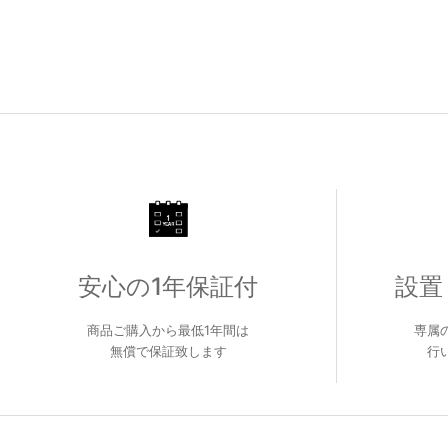
安心の1年保証付
設置
商品ご購入から最低1年間は
専属
無償で保証致します
行