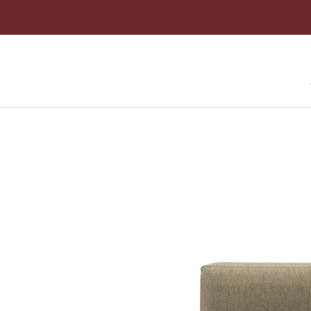
ス
キ
ッ
プ
し
て
コ
ン
テ
ン
ツ
に
移
動
す
る