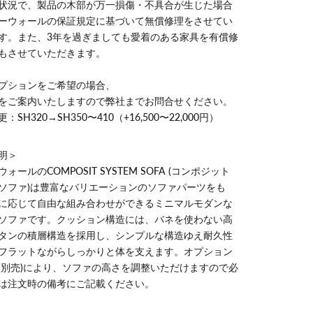
状況で、製品の木部が万一損傷・不具合が生じた場合
ーウォールの保証規定に基づいて無償修理をさせてい
す。また、3年を過ぎましても愛着のある家具を有償修
もさせていただきます。
プションをご希望の場合、
をご案内いたしますので弊社までお問合せください。
：SH320→SH350〜410
（+16,500〜22,000円）
明＞
ォールのCOMPOSIT SYSTEM SOFA (コンポジット
ソファ)は
豊富なバリエーションのソファパーツをも
に応じて自由な組み合わせができる
ミニマルモダンな
ソファです。
クッション構造には、バネを使わない高
タンの積層構造を採用し、シンプルな構造ゆえ耐久性
フラットながらしっかりと体を支えます。
オプション
(別売)により、ソファの高さを調整いただけますので必
は注文時の備考にご記載ください。