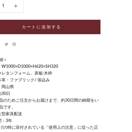
カートに追加する
細＞
1000×D1000×H620×SH320
ウレタンフォーム、床板:木枠
本革・ファブリック/ 張込み
：岡山県
30日
品のためご注文からお届けまで、約30日間の納期をい
品です。
大型家具配送
間：3年
げの時に添付されている「使用上の注意」に従った正