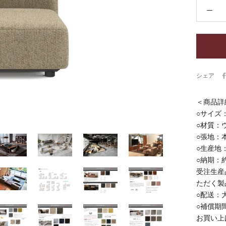
シェア
＜商品詳
○サイズ：W
○材質：
○張地：
○生産地
○納期：約
受注生産
ただく製
○配送：
○補償期
お買い上