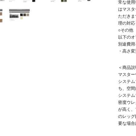
常な使用
はマスタ
ただきま
理の対応
○その他
以下のオ
別途費用
・高さ変更
＜商品説
マスターウ
システム
ち、空間
システム
密度ウレ
が高く、
のレッグ
要な場合