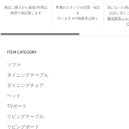
商品ご購入から最低1年間は
専属のスタッフが設置・組立
気になった商
無償で保証致します
を
お試し頂く
行います ※小物家具は除く
藤光家具ショ
て
ITEM CATEGORY
ソファ
ダイニングテーブル
ダイニングチェア
ベッド
TVボード
リビングテーブル
リビングボード