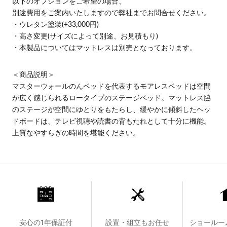
以下のオプションをご希望の場合、
別途費用をご案内いたしますので弊社までお問合せください。
・ウレタン塗装(+33,000円)
・高さ変更(サイズによって別途、お見積もり)
・本製品についてはマットレスは別売となっております。
＜商品説明＞
マスターウォールのんベッドを代表するモアレスベッドは空間
が広く感じられるロータイプのステージベッド。
マットレス脇
のステージが空間にゆとりをもたらし、緩やかに傾斜したヘッ
ドボードは、テレビ視聴や読書の背もたれとして十分に機能。
上質なやすらぎの時間を堪能ください。
安心の1年保証付
設置・組立もお任せ
ショールー