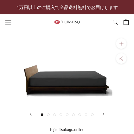
ス
1万円以上のご購入で全品送料無料でお届けします
キ
ッ
プ
し
て
コ
ン
テ
ン
ツ
に
移
動
す
る
fujimitsukagu.online